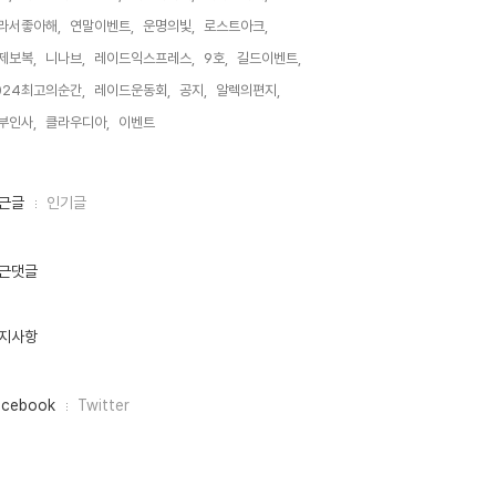
라서좋아해,
연말이벤트,
운명의빛,
로스트아크,
제보복,
니나브,
레이드익스프레스,
9호,
길드이벤트,
024최고의순간,
레이드운동회,
공지,
알렉의편지,
부인사,
클라우디아,
이벤트,
근글
인기글
근댓글
지사항
acebook
Twitter