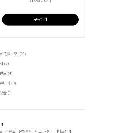
감사합니다 :)
구독하기
류 전체보기
(10)
지
(5)
벤트
(4)
뮤니티
(0)
보글
(1)
ag
드,
카운트다운밑줄쫙,
아크라시아,
니나브서버,